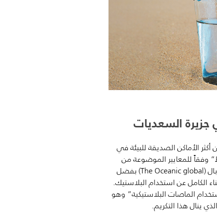
كثر الأماكن الصديقة للبيئة في
ط”
وفقاً للمعايير الموضوعة من
قبل المنظمة العالمية غير الحكومية ذا اوشينك جلوبال (The Oceanic global) بفضل
اء الكامل عن استخدام البلاستيك
.
تخدام
الماصات البلاستيكية”
وهو
ي ينال هذا التكريم.