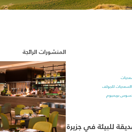
المنشورات الرائجة
سعديات
 السعديات للجولف
يكسوس بريميوم
وصديقة للبيئة في جزيرة