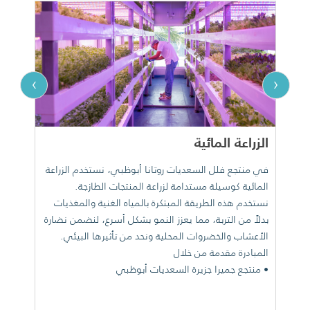
›
‹
الزراعة المائية
ت
في منتجع فلل السعديات روتانا أبوظبي، نستخدم الزراعة
تع
المائية كوسيلة مستدامة لزراعة المنتجات الطازجة.
اس
نستخدم هذه الطريقة المبتكرة بالمياه الغنية والمغذيات
إذ
بدلاً من التربة، مما يعزز النمو بشكل أسرع، لنضمن نضارة
وت
الأعشاب والخضروات المحلية ونحد من تأثيرها البيئي.
وش
المبادرة مقدمة من خلال
• منتجع جميرا جزيرة السعديات أبوظبي
ال
من