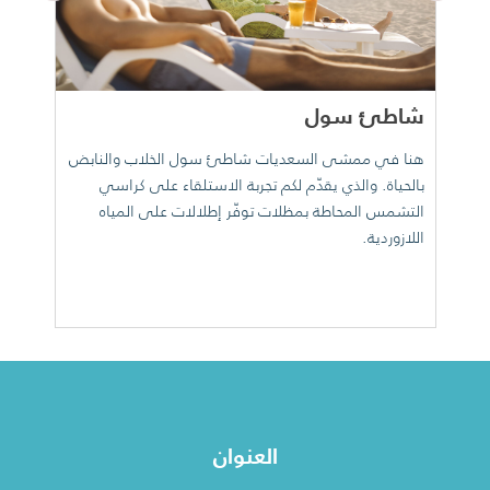
شاطئ سول
ن
هنا في ممشى السعديات شاطئ سول الخلاب والنابض
ال
بالحياة. والذي يقدّم لكم تجربة الاستلقاء على كراسي
ال
التشمس المحاطة بمظلات توفّر إطلالات على المياه
ال
اللازوردية.
تس
ال
في
العنوان