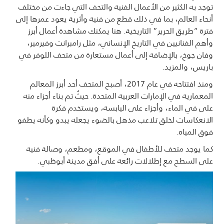
توجد به الكثير من الأعمال الفنية والتحف التي جاءت من مختلف
أنحاء العالم، بما في ذلك قطع من فنية وأثرية يعود عمرها إلى
فترة “طريق الحرير” التاريخية. هنا يمكنك مشاهدة أعمال أبرز
وأهم الفنانيين في التاريخ الإنساني، مثل رامبرانت وفيرمير،
وفان جوخ، بالإضافة إلى أعمال مستعارة من متحف اللوفر في
باريس، والمزيد.
ومنذ افتتاحه في عام 2017، أصبح المتحف أحد أبرز المعالم
المعمارية في الإمارات العربية المتحدة. حيثُ تم بناء أجزاء منه
على في الماء، وأجزاء على اليابسة، ويستخدم فكرة
الانعكاسات لخلق تلاعب مذهل بالضوء يجعله يبدو وكأنه يطفو
فوق المياه.
كما يوجد متحف للأطفال في الموقع، ومطعم، وصالة فنية
على السطح مع إطلالات رائعة على أفق مدينة أبوظبي.