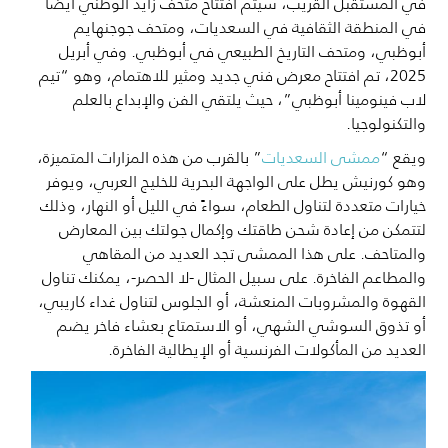
في المستقبل القريب، سيتم افتتاح متحف زايد الوطني أيضًا
في المنطقة الثقافية في السعديات، ومتحف جوجنهايم
أبوظبي، ومتحف التاريخ الطبيعي في أبوظبي. وفي أبريل
2025، تم افتتاح معرض فني جديد ومثير للاهتمام، وهو “تيم
لاب فينومينا أبوظبي”، حيث يلتقي الفن والإبداع بالعلم
والتكنولوجيا.
ويقع “
ممشى السعديات
” بالقرب من هذه المزارات المتميزة،
وهو كورنيش يطل على الواجهة البحرية للخليج العربي، ويوفر
خيارات متعددة لتناول الطعام، سواءً في الليل أو النهار، وذلك
لتتمكن من إعادة شحن طاقتك وإكمال جولتك بين المعارض
والمتاحف. على هذا الممشى تجد العديد من المقاهي
والمطاعم الفاخرة. على سبيل المثال -لا الحصر-، يمكنك تناول
القهوة والمشروبات المنعشة، أو الجلوس لتناول غداء كاريبي،
أو تذوق السوشي الشهي، أو الاستمتاع بعشاء فاخر يضم
العديد من المأكولات الفرنسية أو الإيطالية الفاخرة.