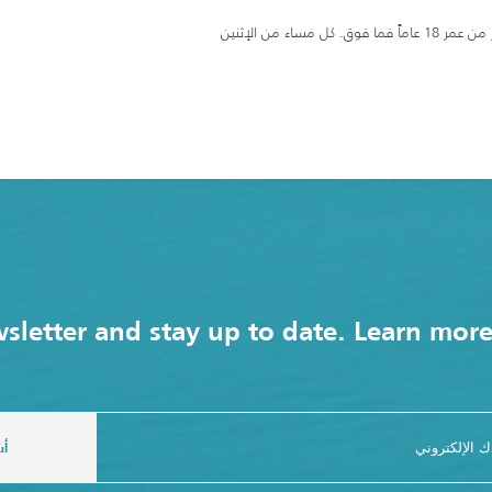
استمتعوا بأوقات هادئة في تيم لاب فينومينا، تجربة فريدة مخصّصة للزوار من عمر 18 عاماً فما فوق. كل مساء من الإثنين
sletter and stay up to date. Learn mor