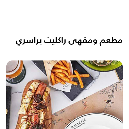
مطعم ومقهى راكليت براسري