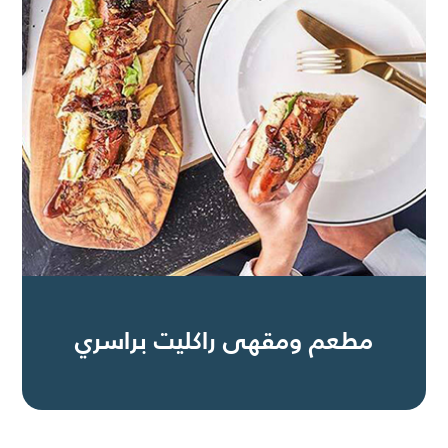
مطعم ومقهى راكليت براسري