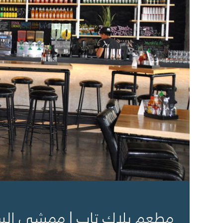
مطعم بلاك تاب | ممشى الس