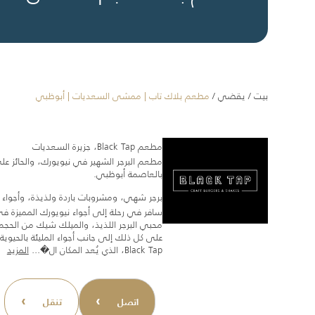
بيت
/
يقضي
/
مطعم بلاك تاب | ممشى السعديات | أبوظبي
مطعم Black Tap، جزيرة السعديات
مطعم البرجر الشهير في نيويورك، والحائز ع
بالعاصمة أبوظبي.
برجر شهي، ومشروبات باردة ولذيذة، وأجواء 
محبي البرجر اللذيذ، والميلك شيك من الحجم
على كل ذلك إلى جانب أجواء المليئة بالحيوي
Black Tap، الذي يُعد المكان ال�...
المزيد
›
›
اتصل
تنقل