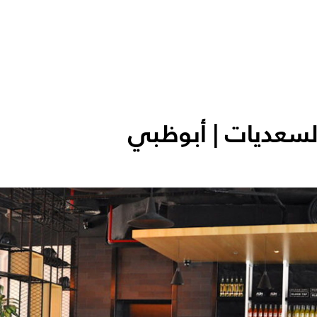
سعديات | أبوظبي