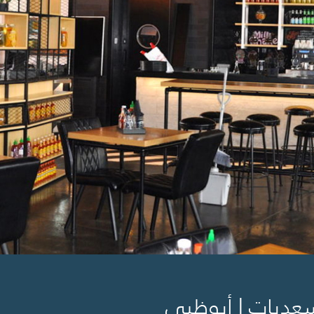
عديات | أبوظبي