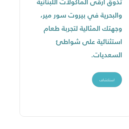
تذوق أرقى المأكولات اللبنانية
اس
والبحرية في بيروت سور مير،
مم
وجهتك المثالية لتجربة طعام
ال
استثنائية على شواطئ
ال
السعديات.
ال
شد
استكشاف
في