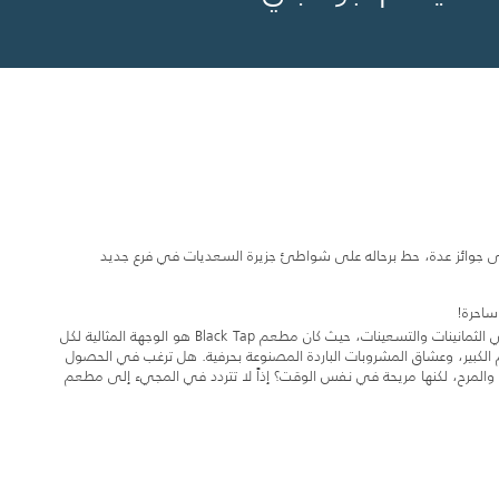
لى جوائز عدة، حط برحاله على شواطئ جزيرة السعديات في فرع جديد
ساحرة!
سافر في رحلة إلى أجواء نيويورك المميزة في الثمانينات والتسعينات، حيث كان مطعم Black Tap هو الوجهة المثالية لكل
 الكبير، وعشاق المشروبات الباردة المصنوعة بحرفية. هل ترغب في الحصول
ة والمرح، لكنها مريحة في نفس الوقت؟ إذاً لا تتردد في المجيء إلى مطعم